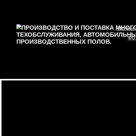
Что мы
Фо